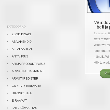
Window
– heli ja
KATEGOORIAD
Reviewed in
H
2D/3D DISAIN
HELI / VIDE
ABIVAHENDID
Windows Me
ALLALAADIJAD
legendaarne 
ANTIVIIRUS
mängija Win
kõik teavad..
ÄRI JA PRODUKTIIVSUS
ARVUTI PUHASTAMINE
Ful
ARVUTI REGISTER
CD / DVD TARKVARA
DIAGNOSTIKA
E-RAAMAT
FAIL / KÕVAKETAS