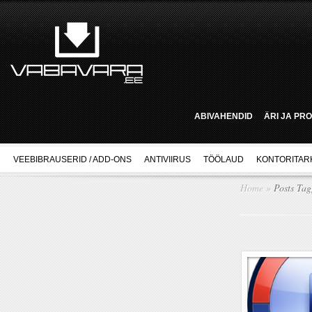
ABIVAHENDID
ÄRI JA PR
VEEBIBRAUSERID / ADD-ONS
ANTIVIIRUS
TÖÖLAUD
KONTORITAR
Home
»
Posts Ta