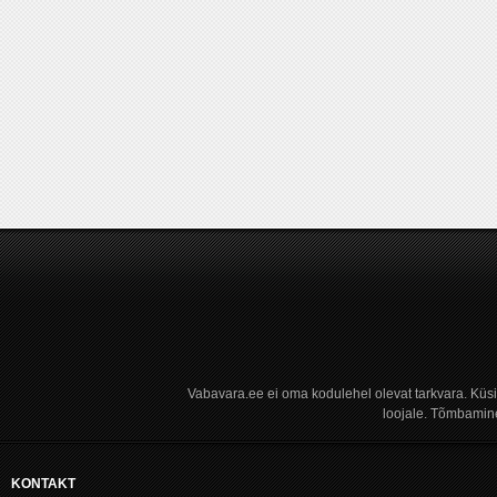
Vabavara.ee ei oma kodulehel olevat tarkvara. Küs
loojale. Tõmbamine
KONTAKT