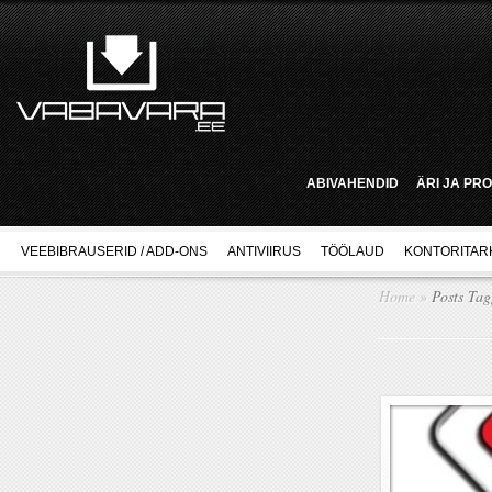
ABIVAHENDID
ÄRI JA PR
VEEBIBRAUSERID / ADD-ONS
ANTIVIIRUS
TÖÖLAUD
KONTORITAR
Home
»
Posts Ta