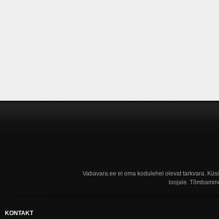
Vabavara.ee ei oma kodulehel olevat tarkvara. Küs
loojale. Tõmbamine
KONTAKT