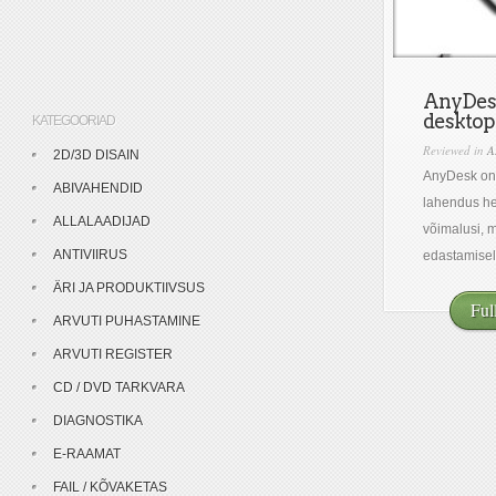
AnyDes
desktop
KATEGOORIAD
Reviewed in
A
2D/3D DISAIN
AnyDesk on
ABIVAHENDID
lahendus het
ALLALAADIJAD
võimalusi, m
ANTIVIIRUS
edastamisel.
ÄRI JA PRODUKTIIVSUS
Ful
ARVUTI PUHASTAMINE
ARVUTI REGISTER
CD / DVD TARKVARA
DIAGNOSTIKA
E-RAAMAT
FAIL / KÕVAKETAS