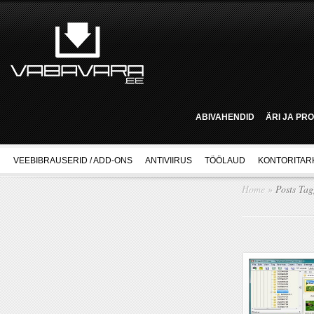
ABIVAHENDID
ÄRI JA PR
VEEBIBRAUSERID / ADD-ONS
ANTIVIIRUS
TÖÖLAUD
KONTORITAR
Home
»
Posts Ta