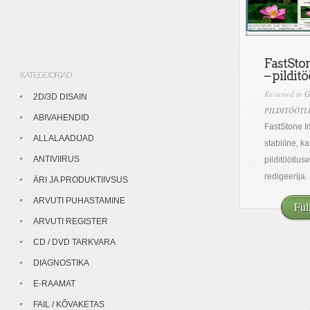
FastSto
– pildit
KATEGOORIAD
Reviewed in
G
2D/3D DISAIN
PILDITÖÖTL
ABIVAHENDID
FastStone I
ALLALAADIJAD
stabiilne, k
ANTIVIIRUS
pilditöötlus
redigeerija. 
ÄRI JA PRODUKTIIVSUS
ARVUTI PUHASTAMINE
Ful
ARVUTI REGISTER
CD / DVD TARKVARA
DIAGNOSTIKA
E-RAAMAT
FAIL / KÕVAKETAS