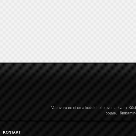
Vabavara.ee ei oma kodulehel olevat tarkvara. Küs
loojale. Tõmbamine
KONTAKT