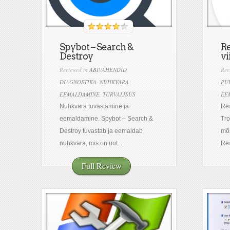
Spybot – Search &
R
Destroy
vi
Reviewed in
ABIVAHENDID
,
Rev
DIAGNOSTIKA
,
NUHKVARA
PU
EEMALDAMINE
,
TURVALISUS
EE
Nuhkvara tuvastamine ja
Rea
eemaldamine. Spybot – Search &
Tro
Destroy tuvastab ja eemaldab
mõn
nuhkvara, mis on uut...
Rea
Full Review