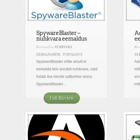
SpywareBlaster –
A
nuhkvara eemaldus
e
Reviewed in
NUHKVARA
Rev
EEMALDAMINE
,
TURVALISUS
EE
SpywareBlaster mitte ainult ei
Adw
eemalda teie arvutist nuhkvara, vaid
mil
hoiab ära nende sattumise sinna.
arv
SpywareBlaster...
mit
Full Review