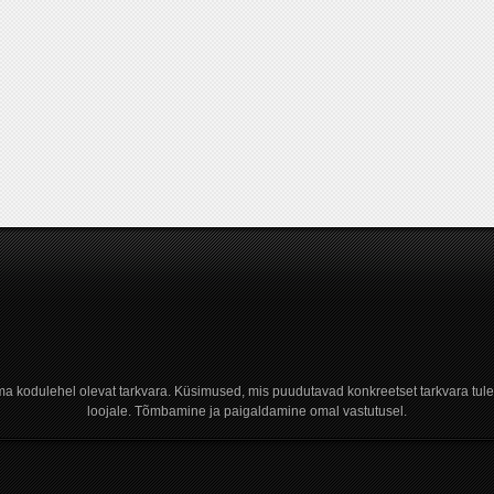
a kodulehel olevat tarkvara. Küsimused, mis puudutavad konkreetset tarkvara tule
loojale. Tõmbamine ja paigaldamine omal vastutusel.