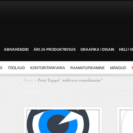
ABIVAHENDID
ÄRI JA PRODUKTIIVSUS
GRAAFIKA / DISAIN
HELI / 
US
TÖÖLAUD
KONTORITARKVARA
RAAMATUPIDAMINE
MÄNGUD
Home
»
Posts Tagged
"
nuhkvara eemaldamine"