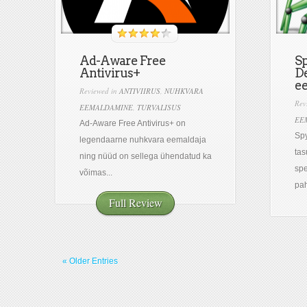
Ad-Aware Free
Sp
Antivirus+
De
e
Reviewed in
ANTIVIIRUS
,
NUHKVARA
Rev
EEMALDAMINE
,
TURVALISUS
EE
Ad-Aware Free Antivirus+ on
Spy
legendaarne nuhkvara eemaldaja
tas
ning nüüd on sellega ühendatud ka
spe
võimas...
pah
Full Review
« Older Entries