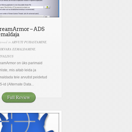
treamArmor – ADS
emaldaja
iewed in
ARVUTI PUHASTAMINE
,
HKVARA EEMALDAMINE
,
RVALISUS
eamArmor on üks parimaid
riiste, mis aitab leida ja
aldada teie arvutist peidetud
-id (Alternate Data...
Full Review