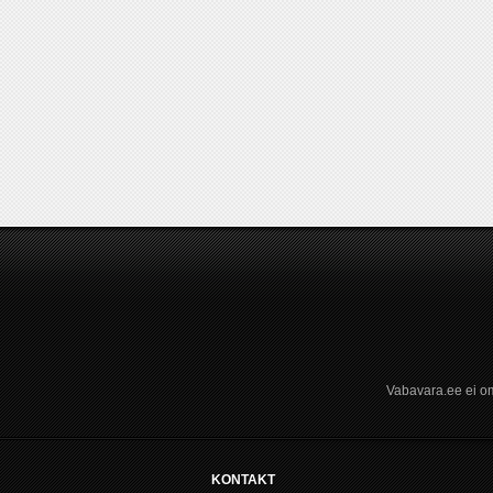
Vabavara.ee ei om
KONTAKT