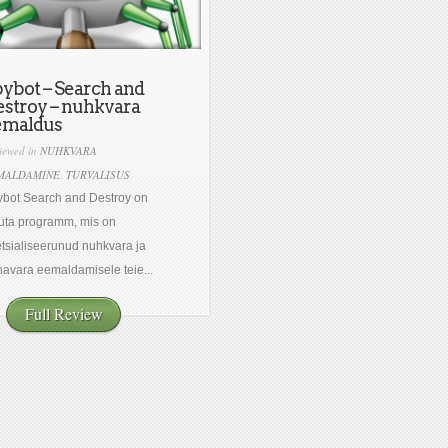
ybot – Search and
stroy – nuhkvara
emaldus
iewed in
NUHKVARA
MALDAMINE
,
TURVALISUS
bot Search and Destroy on
uta programm, mis on
tsialiseerunud nuhkvara ja
avara eemaldamisele teie...
Full Review