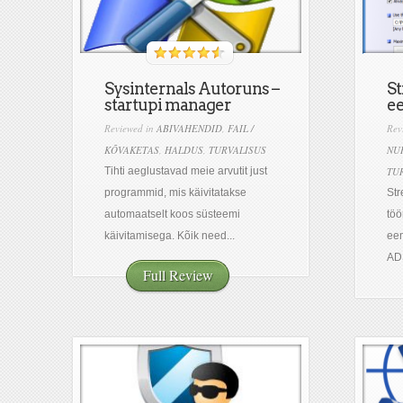
Sysinternals Autoruns –
S
startupi manager
e
Reviewed in
ABIVAHENDID
,
FAIL /
Rev
KÕVAKETAS
,
HALDUS
,
TURVALISUS
NU
Tihti aeglustavad meie arvutit just
TU
programmid, mis käivitatakse
Str
automaatselt koos süsteemi
töö
käivitamisega. Kõik need...
eem
ADS
Full Review