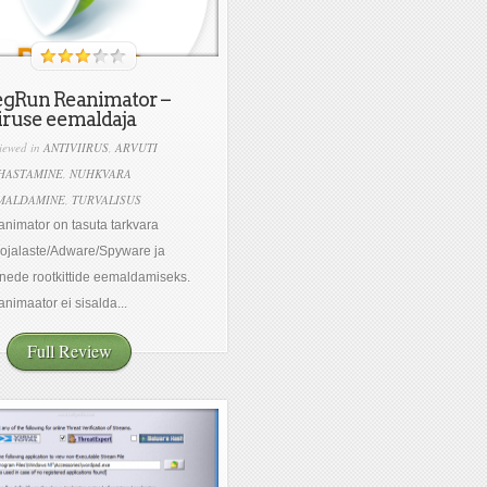
egRun Reanimator –
iruse eemaldaja
iewed in
ANTIVIIRUS
,
ARVUTI
HASTAMINE
,
NUHKVARA
MALDAMINE
,
TURVALISUS
nimator on tasuta tarkvara
ojalaste/Adware/Spyware ja
ede rootkittide eemaldamiseks.
nimaator ei sisalda...
Full Review