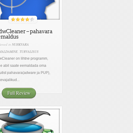
dwCleaner – pahavara
emaldus
iewed in
NUHKVARA
MALDAMINE
,
TURVALISUS
Cleaner on lihtne programm,
le abil saate eemaldada oma
utist pahavara(adware ja PUP),
tevajalikud...
Full Review