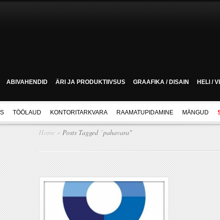
ABIVAHENDID
ÄRI JA PRODUKTIIVSUS
GRAAFIKA / DISAIN
HELI / 
US
TÖÖLAUD
KONTORITARKVARA
RAAMATUPIDAMINE
MÄNGUD
Home
»
Posts Tagged
"
pahavara"