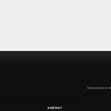
Vabavara.ee ei om
KONTAKT