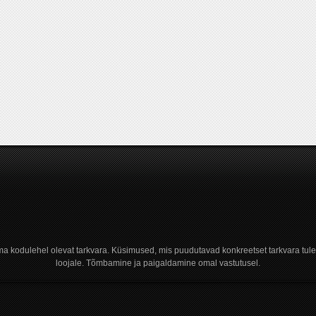
a kodulehel olevat tarkvara. Küsimused, mis puudutavad konkreetset tarkvara tule
loojale. Tõmbamine ja paigaldamine omal vastutusel.