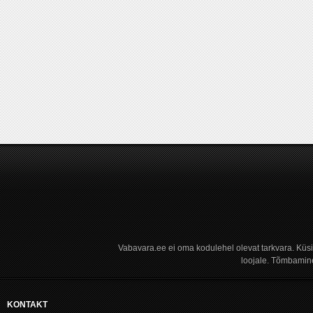
Vabavara.ee ei oma kodulehel olevat tarkvara. Küs
loojale. Tõmbamine
KONTAKT