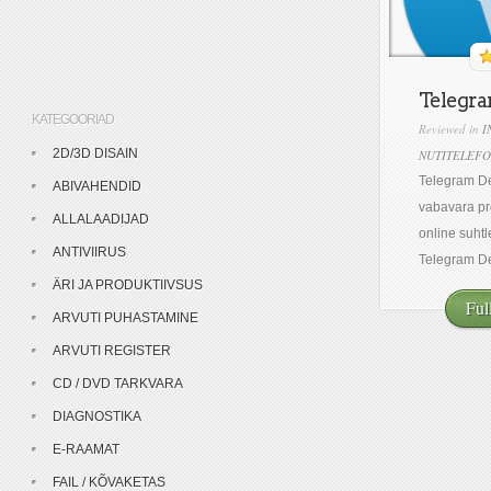
Telegra
KATEGOORIAD
Reviewed in
I
2D/3D DISAIN
NUTITELEFO
Telegram De
ABIVAHENDID
vabavara pr
ALLALAADIJAD
online suht
ANTIVIIRUS
Telegram De
ÄRI JA PRODUKTIIVSUS
Ful
ARVUTI PUHASTAMINE
ARVUTI REGISTER
CD / DVD TARKVARA
DIAGNOSTIKA
E-RAAMAT
FAIL / KÕVAKETAS