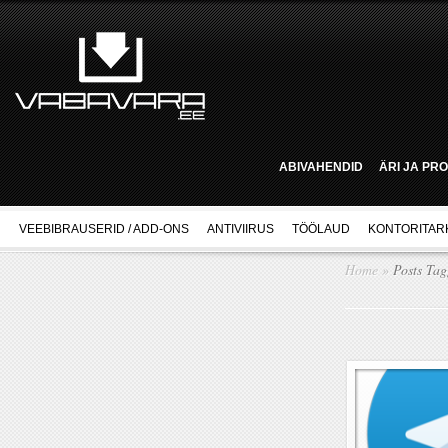
ABIVAHENDID
ÄRI JA PR
VEEBIBRAUSERID / ADD-ONS
ANTIVIIRUS
TÖÖLAUD
KONTORITAR
Home
»
Posts Ta