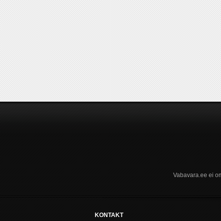
Vabavara.ee ei om
KONTAKT