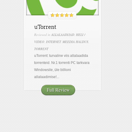
uTorrent
Reviewed in
ALLALAADIJAD
,
HELI /
VIDEO
,
INTERNET
,
MEEDIA HALDUS
,
TORRENT
uTorrent: turvaline viis allalaadida
torrenteid. Nr.1 torrenti PC tarkvara
Windowsile, üle billioni
allalaadimise!...
Full Review