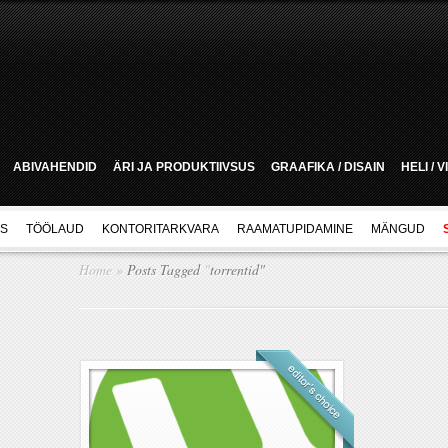
ABIVAHENDID
ÄRI JA PRODUKTIIVSUS
GRAAFIKA / DISAIN
HELI / 
US
TÖÖLAUD
KONTORITARKVARA
RAAMATUPIDAMINE
MÄNGUD
Home
»
Posts Tagged
"
torrentid"