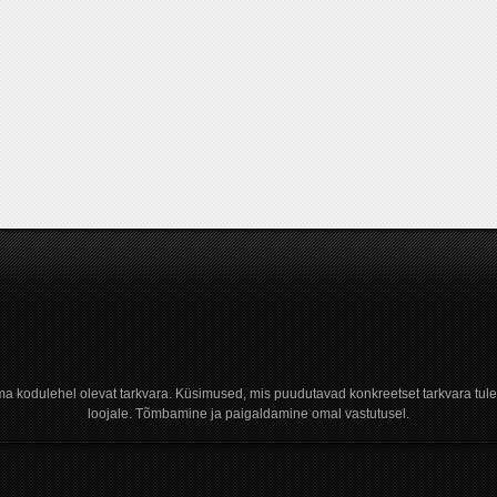
a kodulehel olevat tarkvara. Küsimused, mis puudutavad konkreetset tarkvara tule
loojale. Tõmbamine ja paigaldamine omal vastutusel.