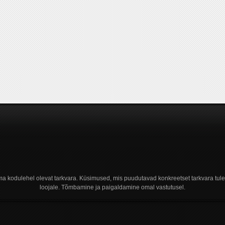
a kodulehel olevat tarkvara. Küsimused, mis puudutavad konkreetset tarkvara tule
loojale. Tõmbamine ja paigaldamine omal vastutusel.