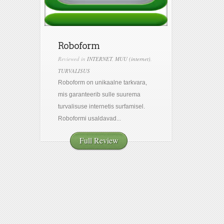
Roboform
Reviewed in
INTERNET
,
MUU (internet)
,
TURVALISUS
Roboform on unikaalne tarkvara,
mis garanteerib sulle suurema
turvalisuse internetis surfamisel.
Roboformi usaldavad...
Full Review