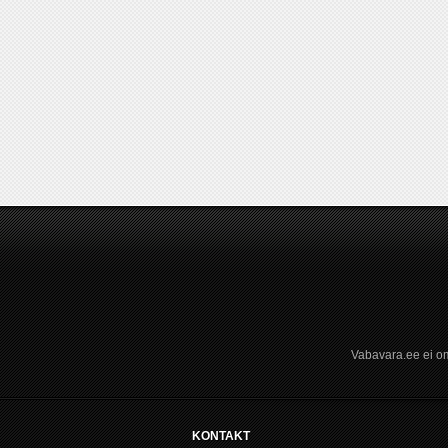
Vabavara.ee ei om
KONTAKT