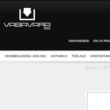
ABIVAHENDID
ÄRI JA PR
VEEBIBRAUSERID / ADD-ONS
ANTIVIIRUS
TÖÖLAUD
KONTORITAR
Home
»
AN