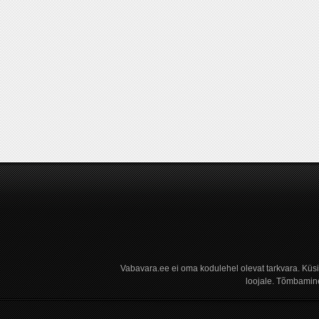
Vabavara.ee ei oma kodulehel olevat tarkvara. Küs
loojale. Tõmbamine