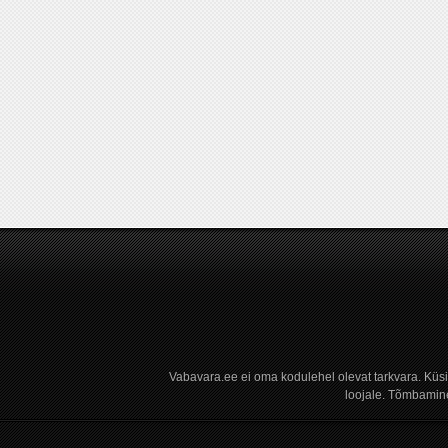
Vabavara.ee ei oma kodulehel olevat tarkvara. Küs
loojale. Tõmbamine