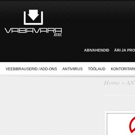
ABIVAHENDID
ÄRI JA PR
VEEBIBRAUSERID / ADD-ONS
ANTIVIIRUS
TÖÖLAUD
KONTORITAR
Home
»
AN