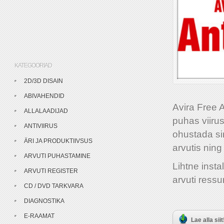
KATEGOORIAD
2D/3D DISAIN
ABIVAHENDID
Avira Free 
ALLALAADIJAD
puhas viiru
ANTIVIIRUS
ohustada si
ÄRI JA PRODUKTIIVSUS
arvutis nin
ARVUTI PUHASTAMINE
Lihtne insta
ARVUTI REGISTER
arvuti ressu
CD / DVD TARKVARA
DIAGNOSTIKA
E-RAAMAT
Lae alla siit