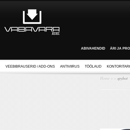
ABIVAHENDID
ÄRI JA PR
VEEBIBRAUSERID / ADD-ONS
ANTIVIIRUS
TÖÖLAUD
KONTORITAR
Home
»
»
spybot