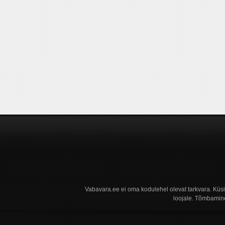
Vabavara.ee ei oma kodulehel olevat tarkvara. Küs
loojale. Tõmbamine