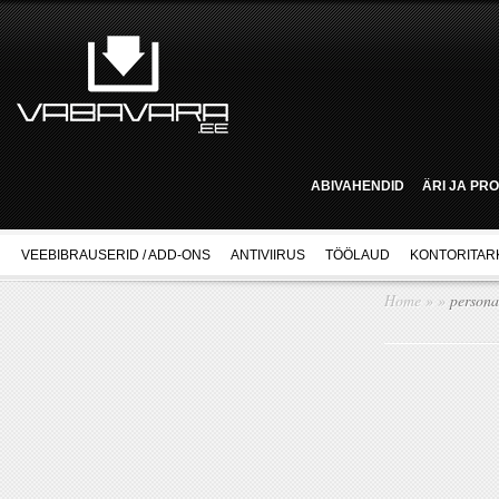
ABIVAHENDID
ÄRI JA PR
VEEBIBRAUSERID / ADD-ONS
ANTIVIIRUS
TÖÖLAUD
KONTORITAR
Home
»
»
personal