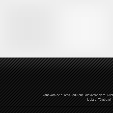
Vabavara.ee ei oma kodulehel olevat tarkvara. Küs
loojale. Tõmbamine