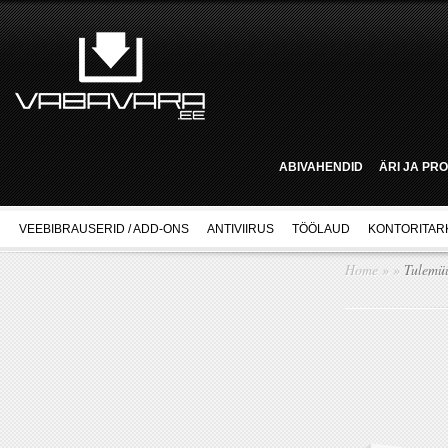
ABIVAHENDID
ÄRI JA PR
VEEBIBRAUSERID / ADD-ONS
ANTIVIIRUS
TÖÖLAUD
KONTORITAR
Home
»
»
Tulemüü