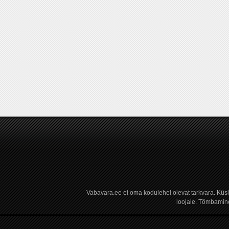
Vabavara.ee ei oma kodulehel olevat tarkvara. Küs
loojale. Tõmbamine