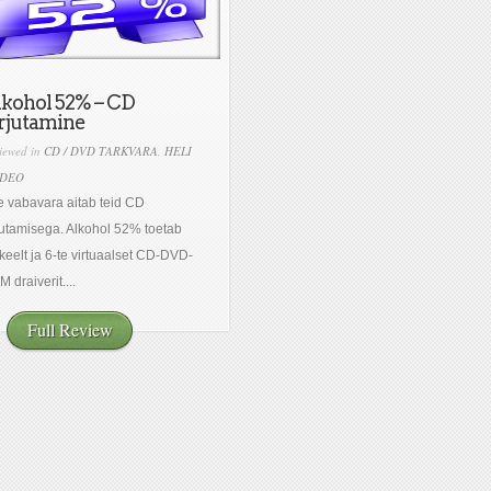
kohol 52% – CD
rjutamine
iewed in
CD / DVD TARKVARA
,
HELI
IDEO
 vabavara aitab teid CD
jutamisega. Alkohol 52% toetab
keelt ja 6-te virtuaalset CD-DVD-
 draiverit....
Full Review