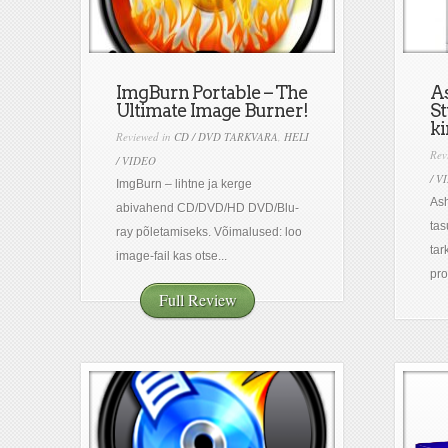
ImgBurn Portable – The
A
Ultimate Image Burner!
St
ki
Reviewed in
CD / DVD TARKVARA
,
HELI
Rev
/ VIDEO
/ V
ImgBurn – lihtne ja kerge
As
abivahend CD/DVD/HD DVD/Blu-
ta
ray põletamiseks. Võimalused: loo
tar
image-fail kas otse...
pro
Full Review