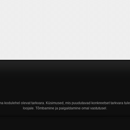
a kodulehel olevat tarkvara. Küsimused, mis puudutavad konkreetset tarkvara tule
loojale. Tõmbamine ja paigaldamine omal vastutusel.