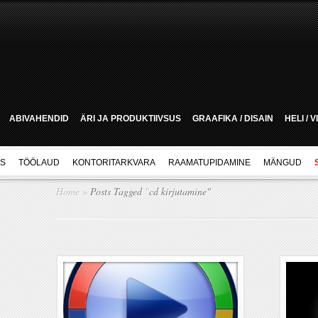
ABIVAHENDID
ÄRI JA PRODUKTIIVSUS
GRAAFIKA / DISAIN
HELI / 
US
TÖÖLAUD
KONTORITARKVARA
RAAMATUPIDAMINE
MÄNGUD
Home
»
Posts Tagged
"
cd kirjutamine"