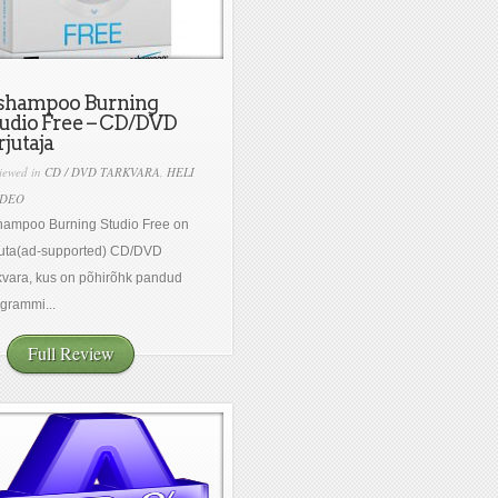
shampoo Burning
udio Free – CD/DVD
rjutaja
iewed in
CD / DVD TARKVARA
,
HELI
IDEO
hampoo Burning Studio Free on
suta(ad-supported) CD/DVD
kvara, kus on põhirõhk pandud
grammi...
Full Review