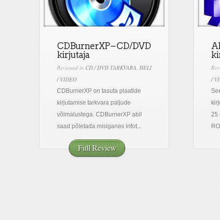
CDBurnerXP – CD/DVD
Al
kirjutaja
ki
Reviewed in
CD / DVD TARKVARA
,
HELI
Rev
/ VIDEO
/ V
CDBurnerXP on tasuta plaatide
See
kirjutamise tarkvara paljude
kir
võimalustega. CDBurnerXP abil
25 
saad põletada misiganes infot...
ROM
Full Review