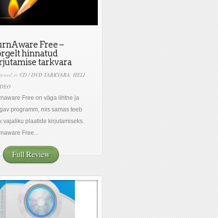
urnAware Free –
rgelt hinnatud
rjutamise tarkvara
iewed in
CD / DVD TARKVARA
,
HELI
IDEO
naware Free on väga lihtne ja
gav programm, mis samas teeb
k vajaliku plaatide kirjutamiseks.
naware Free...
Full Review