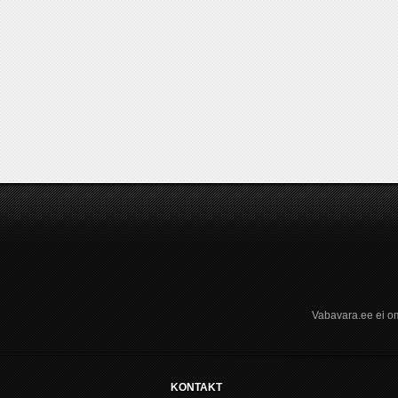
Vabavara.ee ei om
KONTAKT