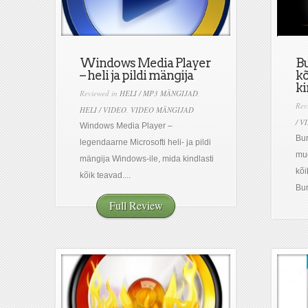
Windows Media Player
B
– heli ja pildi mängija
kõ
ki
Reviewed in
HELI / MP3 MÄNGIJAD
,
Rev
HELI / VIDEO
,
VIDEO MÄNGIJAD
/ V
Windows Media Player –
Bur
legendaarne Microsofti heli- ja pildi
mu
mängija Windows-ile, mida kindlasti
kõi
kõik teavad....
Bur
Full Review