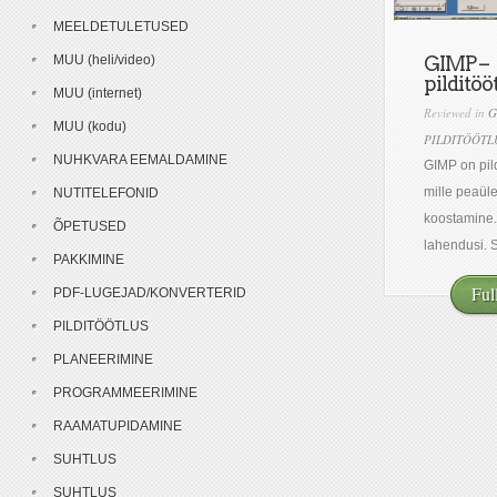
MEELDETULETUSED
MUU (heli/video)
GIMP –
pilditö
MUU (internet)
Reviewed in
G
MUU (kodu)
PILDITÖÖTL
NUHKVARA EEMALDAMINE
GIMP on pil
mille peaüle
NUTITELEFONID
koostamine.
ÕPETUSED
lahendusi. 
PAKKIMINE
Ful
PDF-LUGEJAD/KONVERTERID
PILDITÖÖTLUS
PLANEERIMINE
PROGRAMMEERIMINE
RAAMATUPIDAMINE
SUHTLUS
SUHTLUS