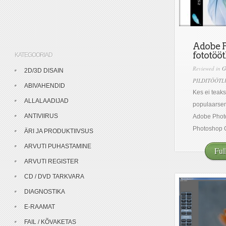
Adobe P
fototööt
KATEGOORIAD
Reviewed in
G
2D/3D DISAIN
PILDITÖÖTL
ABIVAHENDID
Kes ei teak
ALLALAADIJAD
populaarsem
ANTIVIIRUS
Adobe Phot
Photoshop C
ÄRI JA PRODUKTIIVSUS
ARVUTI PUHASTAMINE
Ful
ARVUTI REGISTER
CD / DVD TARKVARA
DIAGNOSTIKA
E-RAAMAT
FAIL / KÕVAKETAS