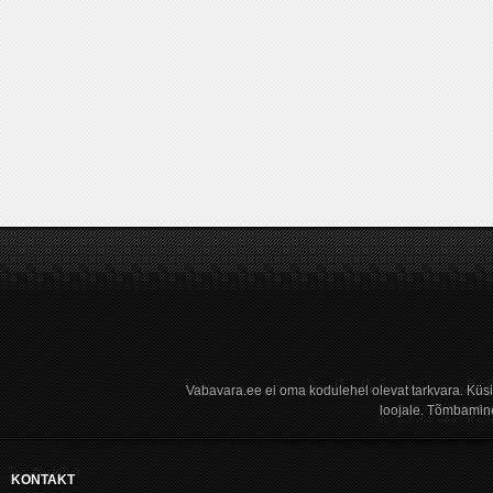
Vabavara.ee ei oma kodulehel olevat tarkvara. Küs
loojale. Tõmbamine
KONTAKT