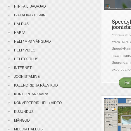
FTP FAILI JAGAJAD
GRAAFIKA / DISAIN
SpeedyP
HALDUS
joonist
HARIV
Reviewed in
G
HELI / MP3 MÄNGIJAD
PILDITÖÖTL
SpeedyPaint
HELI / VIDEO
maalimispr
HELITÖÖTLUS
Suurendami
INTERNET
exportida jo
JOONISTAMINE
Ful
KALENDRID JA PÄEVIKUD
KONTORITARKVARA
KONVERTERID HELI / VIDEO
KUJUNDUS
MÄNGUD
MEEDIA HALDUS