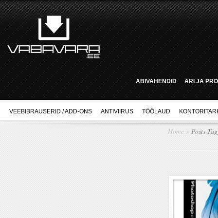
ABIVAHENDID
ÄRI JA PR
VEEBIBRAUSERID / ADD-ONS
ANTIVIIRUS
TÖÖLAUD
KONTORITAR
Home
»
Posts Ta